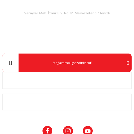
KURUMSAL
Saraylar Mah. İzmir Blv. No: 81 Merkezefendi/Denizli
Müşteri Destek
0 538 453 59 14
info@kocaavpazari.com
Mağazamızı gezdiniz mi?
Kurumsal
ALIŞVERİŞ
SOSYAL MEDYA