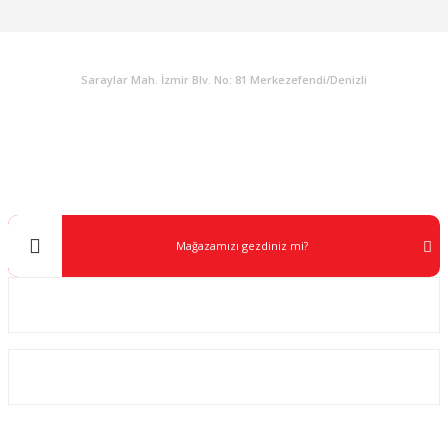
KURUMSAL
Saraylar Mah. İzmir Blv. No: 81 Merkezefendi/Denizli
Müşteri Destek
0 538 453 59 14
info@kocaavpazari.com
Mağazamızı gezdiniz mi?
Kurumsal
ALIŞVERİŞ
SOSYAL MEDYA