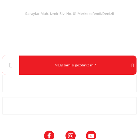
KURUMSAL
Saraylar Mah. İzmir Blv. No: 81 Merkezefendi/Denizli
Müşteri Destek
0 538 453 59 14
info@kocaavpazari.com
Mağazamızı gezdiniz mi?
Kurumsal
ALIŞVERİŞ
SOSYAL MEDYA