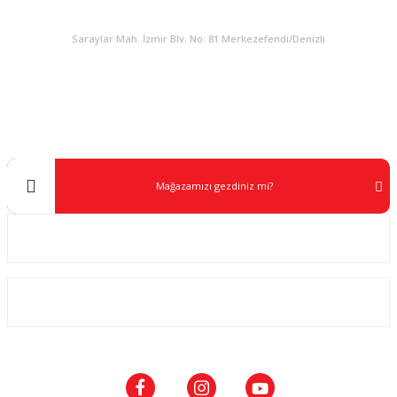
KURUMSAL
Saraylar Mah. İzmir Blv. No: 81 Merkezefendi/Denizli
Müşteri Destek
0 538 453 59 14
info@kocaavpazari.com
Mağazamızı gezdiniz mi?
Kurumsal
ALIŞVERİŞ
SOSYAL MEDYA