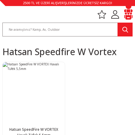
2500 TL VE ÜZERİ ALIŞVERİŞLERİNİZDE ÜCRETSİZ KARGO!
Hatsan Speedfire W Vortex
Hatsan SpeedFire W VORTEX