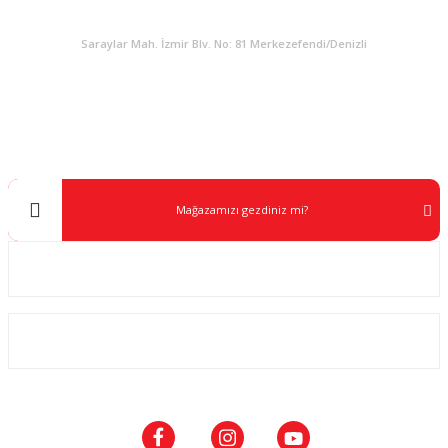
KURUMSAL
Saraylar Mah. İzmir Blv. No: 81 Merkezefendi/Denizli
Müşteri Destek
0 538 453 59 14
info@kocaavpazari.com
Mağazamızı gezdiniz mi?
Kurumsal
ALIŞVERİŞ
SOSYAL MEDYA