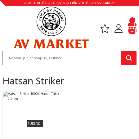
2500 TL VE ÜZERİ ALIŞVERİŞLERİNİZDE ÜCRETSİZ KARGO!
Hatsan Striker
TÜKENDİ