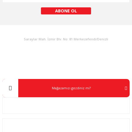
ABONE OL
KURUMSAL
Saraylar Mah. İzmir Blv. No: 81 Merkezefendi/Denizli
Müşteri Destek
0 538 453 59 14
info@kocaavpazari.com
Mağazamızı gezdiniz mi?
Kurumsal
ALIŞVERİŞ