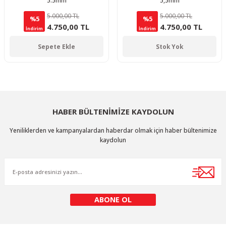
5.5mm
5,5mm
5.000,00 TL
5.000,00 TL
%5
%5
4.750,00 TL
4.750,00 TL
İndirim
İndirim
Sepete Ekle
Stok Yok
HABER BÜLTENİMİZE KAYDOLUN
Yeniliklerden ve kampanyalardan haberdar olmak için haber bültenimize
kaydolun
ABONE OL