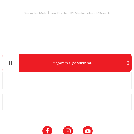
KURUMSAL
Saraylar Mah. İzmir Blv. No: 81 Merkezefendi/Denizli
Müşteri Destek
0 538 453 59 14
info@kocaavpazari.com
Mağazamızı gezdiniz mi?
Kurumsal
ALIŞVERİŞ
SOSYAL MEDYA