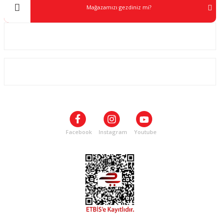
Mağazamızı gezdiniz mi?
Kurumsal
ALIŞVERİŞ
SOSYAL MEDYA
Facebook
Instagram
Youtube