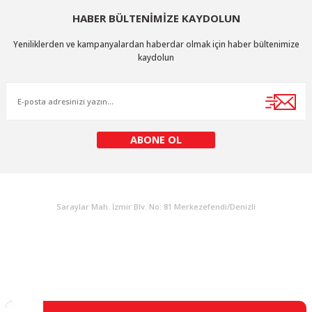
HABER BÜLTENİMİZE KAYDOLUN
Yeniliklerden ve kampanyalardan haberdar olmak için haber bültenimize
kaydolun
ABONE OL
KURUMSAL
Saraylar Mah. İzmir Blv. No: 81 Merkezefendi/Denizli
Müşteri Destek
0 538 453 59 14
info@kocaavpazari.com