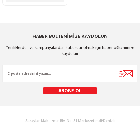
HABER BÜLTENİMİZE KAYDOLUN
Yeniliklerden ve kampanyalardan haberdar olmak için haber bültenimize
kaydolun
ABONE OL
KURUMSAL
Saraylar Mah. İzmir Blv. No: 81 Merkezefendi/Denizli
Müşteri Destek