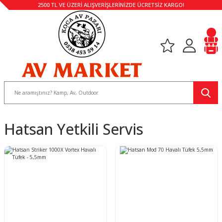
2500 TL VE ÜZERİ ALIŞVERİŞLERİNİZDE ÜCRETSİZ KARGO!
Hatsan Yetkili Servis