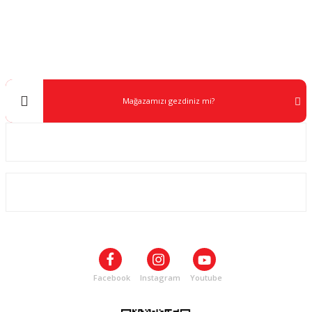
Müşteri Destek
0 538 453 59 14
info@kocaavpazari.com
Mağazamızı gezdiniz mi?
Kurumsal
ALIŞVERİŞ
SOSYAL MEDYA
Facebook
Instagram
Youtube