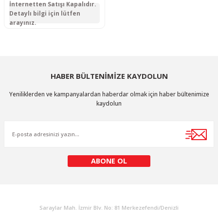
İnternetten Satışı Kapalıdır.
Detaylı bilgi için lütfen
arayınız.
HABER BÜLTENİMİZE KAYDOLUN
Yeniliklerden ve kampanyalardan haberdar olmak için haber bültenimize
kaydolun
ABONE OL
KURUMSAL
Saraylar Mah. İzmir Blv. No: 81 Merkezefendi/Denizli