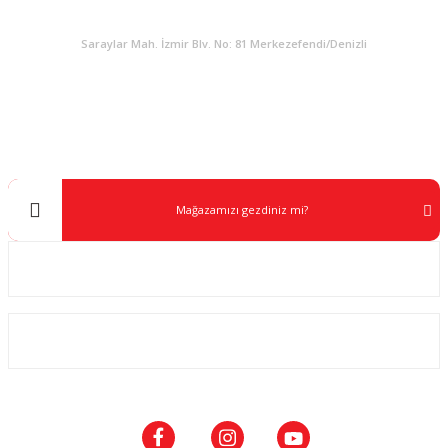
KURUMSAL
Saraylar Mah. İzmir Blv. No: 81 Merkezefendi/Denizli
Müşteri Destek
0 538 453 59 14
info@kocaavpazari.com
Mağazamızı gezdiniz mi?
Kurumsal
ALIŞVERİŞ
SOSYAL MEDYA