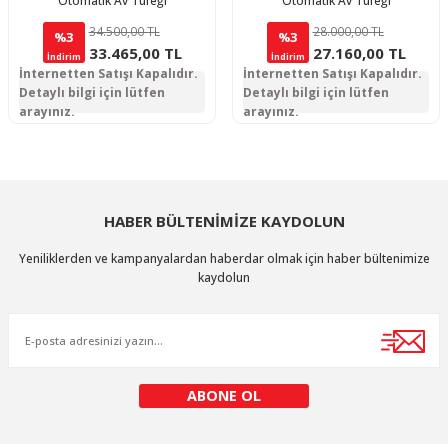
Otomatik Av Tüfeği
Otomatik Av Tüfeği
34.500,00 TL
28.000,00 TL
%3
%3
33.465,00 TL
27.160,00 TL
İndirim
İndirim
İnternetten Satışı Kapalıdır.
İnternetten Satışı Kapalıdır.
Detaylı bilgi için lütfen
Detaylı bilgi için lütfen
arayınız.
arayınız.
HABER BÜLTENİMİZE KAYDOLUN
Yeniliklerden ve kampanyalardan haberdar olmak için haber bültenimize
kaydolun
ABONE OL