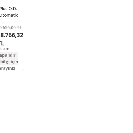
Plus O.D.
Otomatik
üfeği
9.656,00 TL
8.766,32
TL
etten
apalıdır.
bilgi için
arayınız.