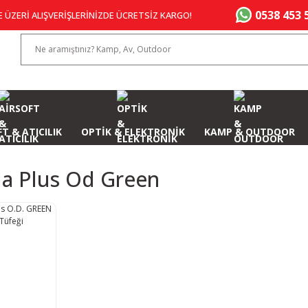
0538 453 
E ÜZERİ ALIŞVERİŞLERİNİZDE ÜCRETSİZ KARGO!
T & ATICILIK
OPTİK & ELEKTRONİK
KAMP & OUTDOOR
la Plus Od Green