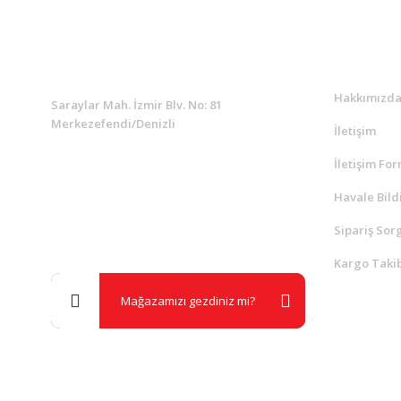
KURUMSAL
Kurumsa
Hakkımızd
Saraylar Mah. İzmir Blv. No: 81
Merkezefendi/Denizli
İletişim
İletişim Fo
Müşteri Destek
0 538 453 59 14
Havale Bild
Sipariş Sor
info@kocaavpazari.com
Kargo Takib
Mağazamızı gezdiniz mi?