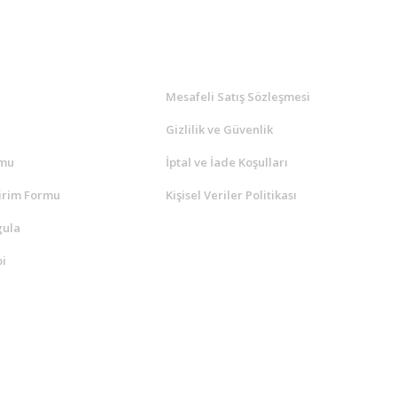
l
ALIŞVERİŞ
a
Mesafeli Satış Sözleşmesi
Gizlilik ve Güvenlik
rmu
İptal ve İade Koşulları
irim Formu
Kişisel Veriler Politikası
gula
i