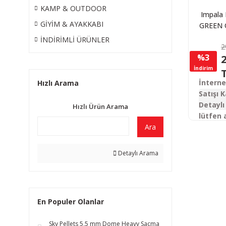
KAMP & OUTDOOR
Impala 
GİYİM & AYAKKABI
GREEN 
Av T
İNDİRİMLİ ÜRÜNLER
2
%3
2
İndirim
İntern
Hızlı Arama
Satışı K
Detaylı 
Hızlı Ürün Arama
lütfen 
Ara
Detaylı Arama
En Populer Olanlar
Sky Pellets 5,5 mm Dome Heavy Saçma