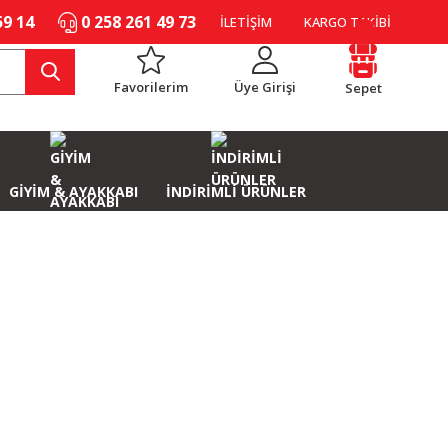
59 14
0 258 261 49 73
İLETİŞİM
KARGO TAKİBİ
Favorilerim
Üye Girişi
Sepet
GİYİM & AYAKKABI
İNDİRİMLİ ÜRÜNLER