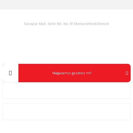
KURUMSAL
Saraylar Mah. İzmir Blv. No: 81 Merkezefendi/Denizli
Müşteri Destek
0 538 453 59 14
info@kocaavpazari.com
Mağazamızı gezdiniz mi?
Kurumsal
ALIŞVERİŞ
SOSYAL MEDYA