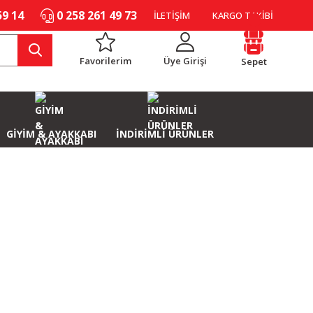
59 14
0 258 261 49 73
İLETİŞİM
KARGO TAKİBİ
Favorilerim
Üye Girişi
Sepet
GİYİM & AYAKKABI
İNDİRİMLİ ÜRÜNLER