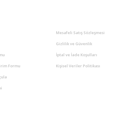
l
ALIŞVERİŞ
a
Mesafeli Satış Sözleşmesi
Gizlilik ve Güvenlik
rmu
İptal ve İade Koşulları
irim Formu
Kişisel Veriler Politikası
gula
i