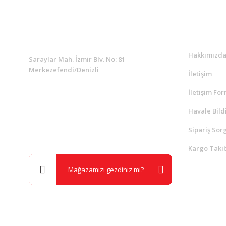
KURUMSAL
Kurumsa
Hakkımızd
Saraylar Mah. İzmir Blv. No: 81
Merkezefendi/Denizli
İletişim
İletişim Fo
Müşteri Destek
0 538 453 59 14
Havale Bild
Sipariş Sor
info@kocaavpazari.com
Kargo Takib
Mağazamızı gezdiniz mi?