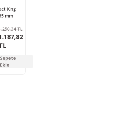
act King
.35 mm
Saçma 350
1.250,34 TL
det
1.187,82
TL
Sepete
Ekle