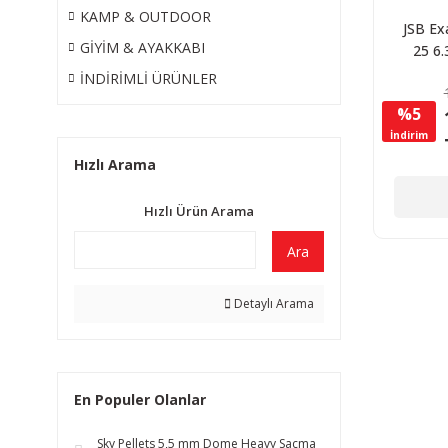
KAMP & OUTDOOR
JSB Ex
GİYİM & AYAKKABI
25 6
Havalı 
İNDİRİMLİ ÜRÜNLER
A
%5
İndirim
Hızlı Arama
Hızlı Ürün Arama
Ara
Detaylı Arama
En Populer Olanlar
Sky Pellets 5,5 mm Dome Heavy Saçma