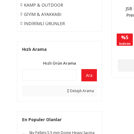
KAMP & OUTDOOR
JSB 
GİYİM & AYAKKABI
Pre
4.52mm
İNDİRİMLİ ÜRÜNLER
Saçma 
200
%5
İndirim
Hızlı Arama
Hızlı Ürün Arama
Ara
Detaylı Arama
En Populer Olanlar
Sky Pellets 5,5 mm Dome Heavy Saçma