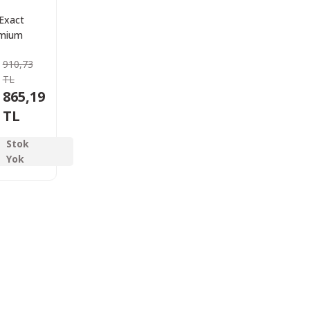
Exact
mium
 Havalı
910,73
(0,547G)
TL
 Adet
865,19
TL
Stok
Yok