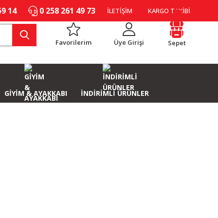
59 14
0 258 261 49 73
İLETİŞİM
KARGO TAKİBİ
Favorilerim
Üye Girişi
Sepet
GİYİM & AYAKKABI
İNDİRİMLİ ÜRÜNLER