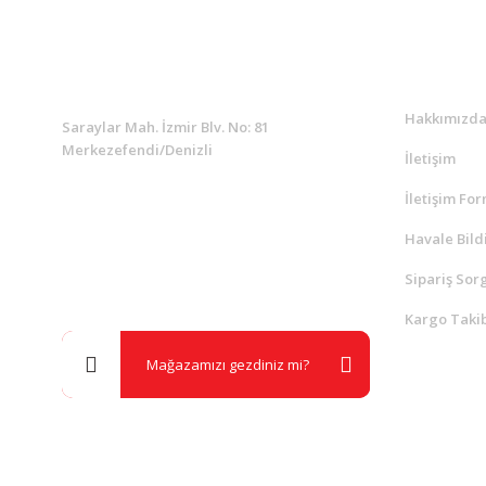
KURUMSAL
Kurumsa
Hakkımızd
Saraylar Mah. İzmir Blv. No: 81
Merkezefendi/Denizli
İletişim
İletişim Fo
Müşteri Destek
0 538 453 59 14
Havale Bild
Sipariş Sor
info@kocaavpazari.com
Kargo Takib
Mağazamızı gezdiniz mi?