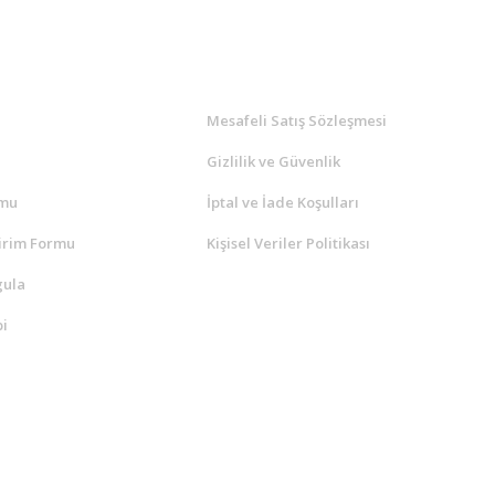
l
ALIŞVERİŞ
a
Mesafeli Satış Sözleşmesi
Gizlilik ve Güvenlik
rmu
İptal ve İade Koşulları
irim Formu
Kişisel Veriler Politikası
gula
i