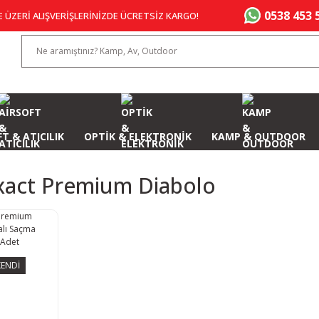
0538 453 
E ÜZERİ ALIŞVERİŞLERİNİZDE ÜCRETSİZ KARGO!
T & ATICILIK
OPTİK & ELEKTRONİK
KAMP & OUTDOOR
Exact Premium Diabolo
ENDİ