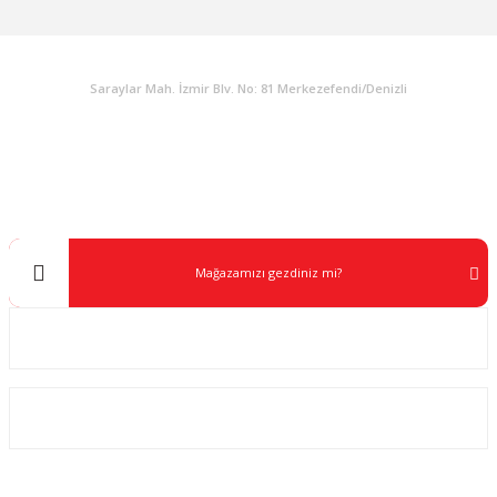
KURUMSAL
Saraylar Mah. İzmir Blv. No: 81 Merkezefendi/Denizli
Müşteri Destek
0 538 453 59 14
info@kocaavpazari.com
Mağazamızı gezdiniz mi?
Kurumsal
ALIŞVERİŞ
SOSYAL MEDYA