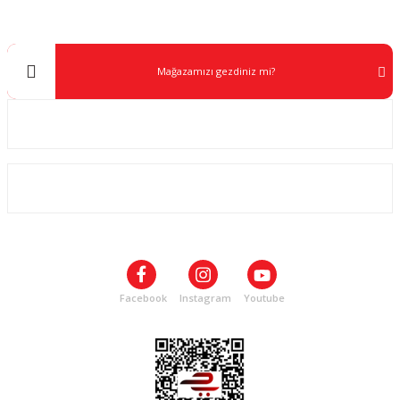
info@kocaavpazari.com
Mağazamızı gezdiniz mi?
Kurumsal
ALIŞVERİŞ
SOSYAL MEDYA
Facebook
Instagram
Youtube