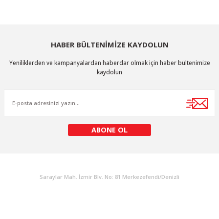
HABER BÜLTENİMİZE KAYDOLUN
Yeniliklerden ve kampanyalardan haberdar olmak için haber bültenimize
kaydolun
ABONE OL
KURUMSAL
Saraylar Mah. İzmir Blv. No: 81 Merkezefendi/Denizli
Müşteri Destek
0 538 453 59 14