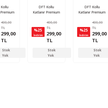
Kollu
DFT Kollu
DFT Kollu
r Premium
Katlanır Premium
Katlanır Premium
ndalyesi
Kamp Sandalyesi
Kamp Sandalyesi
400,00
400,00
400,00
mızı
Yeşil
Mavi
TL
TL
TL
%25
%25
299,00
299,00
299,00
İndirim
İndirim
TL
TL
TL
Stok
Stok
Stok
Yok
Yok
Yok