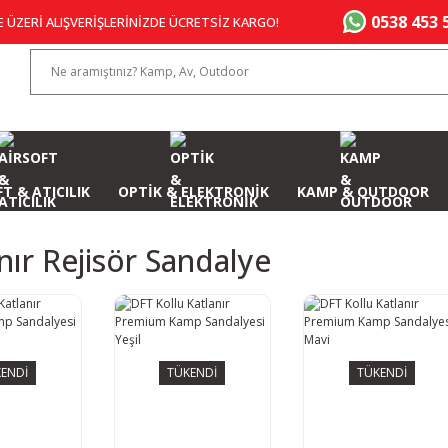
0538 453 
E ÜZERİ ALIŞVERİŞLERİNİZDE ÜCRETSİZ KARGO!
T & ATICILIK
OPTİK & ELEKTRONİK
KAMP & OUTDOOR
nır Rejisör Sandalye
ENDİ
TÜKENDİ
TÜKENDİ