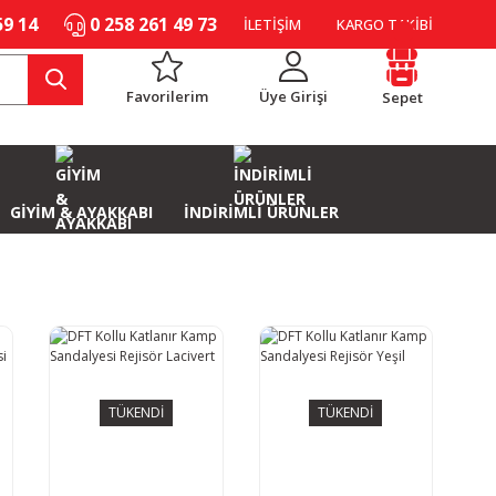
59 14
0 258 261 49 73
İLETİŞİM
KARGO TAKİBİ
Favorilerim
Üye Girişi
Sepet
GİYİM & AYAKKABI
İNDİRİMLİ ÜRÜNLER
TÜKENDİ
TÜKENDİ