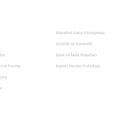
l
ALIŞVERİŞ
a
Mesafeli Satış Sözleşmesi
Gizlilik ve Güvenlik
rmu
İptal ve İade Koşulları
irim Formu
Kişisel Veriler Politikası
gula
i