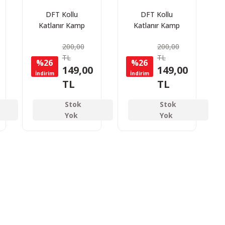
DFT Kollu
DFT Kollu
Katlanır Kamp
Katlanır Kamp
Sandalyesi
Sandalyesi
200,00
200,00
Rejisör Lacivert
Rejisör Yeşil
TL
TL
%26
%26
149,00
149,00
İndirim
İndirim
TL
TL
Stok
Stok
Yok
Yok