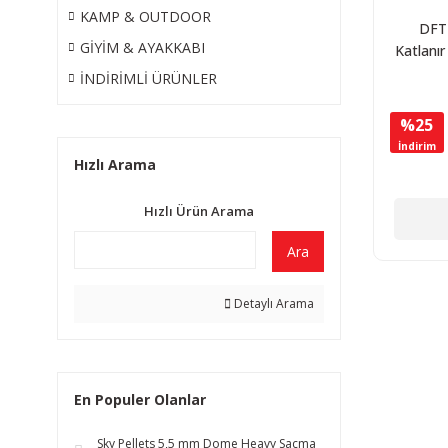
KAMP & OUTDOOR
DFT 
GİYİM & AYAKKABI
Katlanı
Kamp Sa
İNDİRİMLİ ÜRÜNLER
Kır
%25
İndirim
Hızlı Arama
Hızlı Ürün Arama
Ara
Detaylı Arama
En Populer Olanlar
Sky Pellets 5,5 mm Dome Heavy Saçma