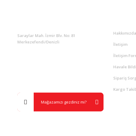
KURUMSAL
Kurumsa
Hakkımızd
Saraylar Mah. İzmir Blv. No: 81
Merkezefendi/Denizli
İletişim
İletişim Fo
Müşteri Destek
0 538 453 59 14
Havale Bild
Sipariş Sor
info@kocaavpazari.com
Kargo Takib
Mağazamızı gezdiniz mi?