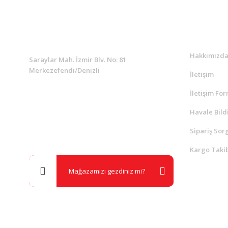
KURUMSAL
Kurumsa
Hakkımızd
Saraylar Mah. İzmir Blv. No: 81
Merkezefendi/Denizli
İletişim
İletişim Fo
Müşteri Destek
0 538 453 59 14
Havale Bild
Sipariş Sor
info@kocaavpazari.com
Kargo Takib
Mağazamızı gezdiniz mi?