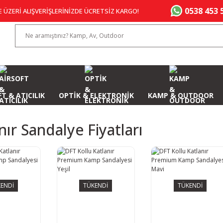
0538 453 
E ÜZERİ ALIŞVERİŞLERİNİZDE ÜCRETSİZ KARGO!
T & ATICILIK
OPTİK & ELEKTRONİK
KAMP & OUTDOOR
nır Sandalye Fiyatları
ENDİ
TÜKENDİ
TÜKENDİ