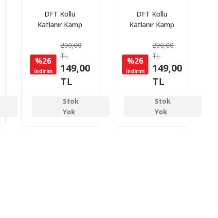
DFT Kollu
DFT Kollu
Katlanır Kamp
Katlanır Kamp
Sandalyesi
Sandalyesi
200,00
200,00
Rejisör Lacivert
Rejisör Yeşil
TL
TL
%26
%26
149,00
149,00
İndirim
İndirim
TL
TL
Stok
Stok
Yok
Yok