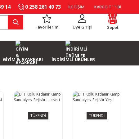
59 14
0 258 261 49 73
İLETİŞİM
KARGO TAKİBİ
Favorilerim
Üye Girişi
Sepet
GİYİM & AYAKKABI
İNDİRİMLİ ÜRÜNLER
TÜKENDİ
TÜKENDİ