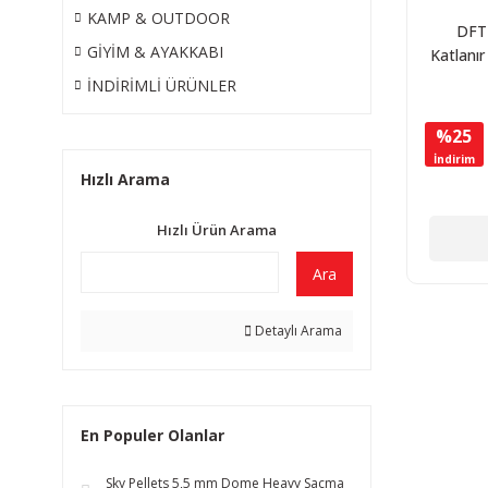
KAMP & OUTDOOR
DFT 
GİYİM & AYAKKABI
Katlanı
Kamp Sa
İNDİRİMLİ ÜRÜNLER
Kır
%25
İndirim
Hızlı Arama
Hızlı Ürün Arama
Ara
Detaylı Arama
En Populer Olanlar
Sky Pellets 5,5 mm Dome Heavy Saçma