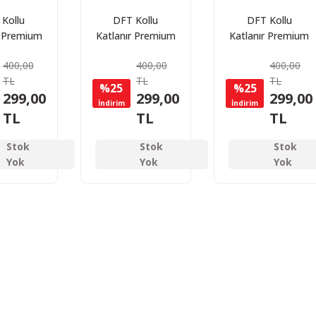
Kollu
DFT Kollu
DFT Kollu
r Premium
Katlanır Premium
Katlanır Premium
ndalyesi
Kamp Sandalyesi
Kamp Sandalyesi
400,00
400,00
400,00
mızı
Yeşil
Mavi
TL
TL
TL
%25
%25
299,00
299,00
299,00
İndirim
İndirim
TL
TL
TL
Stok
Stok
Stok
Yok
Yok
Yok