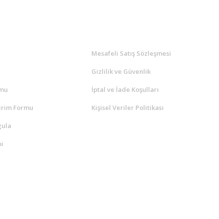
l
ALIŞVERİŞ
a
Mesafeli Satış Sözleşmesi
Gizlilik ve Güvenlik
rmu
İptal ve İade Koşulları
irim Formu
Kişisel Veriler Politikası
gula
i