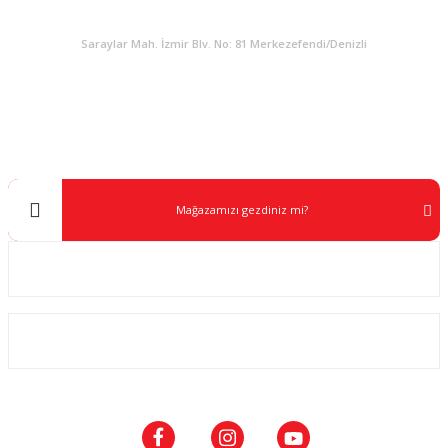
KURUMSAL
Saraylar Mah. İzmir Blv. No: 81 Merkezefendi/Denizli
Müşteri Destek
0 538 453 59 14
info@kocaavpazari.com
Mağazamızı gezdiniz mi?
Kurumsal
ALIŞVERİŞ
SOSYAL MEDYA