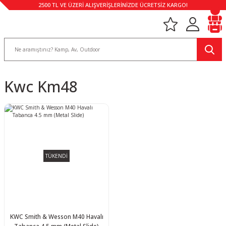
2500 TL VE ÜZERİ ALIŞVERİŞLERİNİZDE ÜCRETSİZ KARGO!
Kwc Km48
TÜKENDİ
KWC Smith & Wesson M40 Havalı