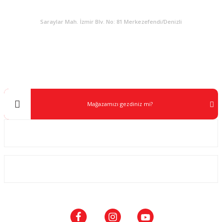
KURUMSAL
Saraylar Mah. İzmir Blv. No: 81 Merkezefendi/Denizli
Müşteri Destek
0 538 453 59 14
info@kocaavpazari.com
Mağazamızı gezdiniz mi?
Kurumsal
ALIŞVERİŞ
SOSYAL MEDYA