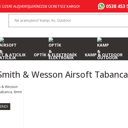
0538 453 
E ÜZERİ ALIŞVERİŞLERİNİZDE ÜCRETSİZ KARGO!
T & ATICILIK
OPTİK & ELEKTRONİK
KAMP & OUTDOOR
Smith & Wesson Airsoft Tabanc
ENDİ