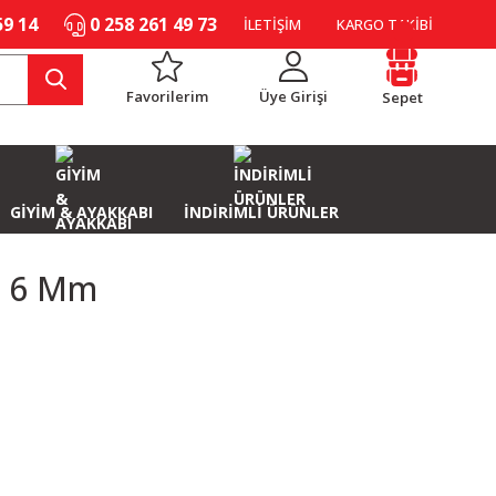
59 14
0 258 261 49 73
İLETİŞİM
KARGO TAKİBİ
Favorilerim
Üye Girişi
Sepet
GİYİM & AYAKKABI
İNDİRİMLİ ÜRÜNLER
a 6 Mm