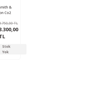
mith &
on Co2
 Tabanca,
3.750,00 TL
mm
3.300,00
TL
Stok
Yok