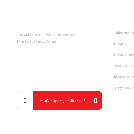
KURUMSAL
Kurumsa
Hakkımızd
Saraylar Mah. İzmir Blv. No: 81
Merkezefendi/Denizli
İletişim
İletişim Fo
Müşteri Destek
0 538 453 59 14
Havale Bild
Sipariş Sor
info@kocaavpazari.com
Kargo Takib
Mağazamızı gezdiniz mi?