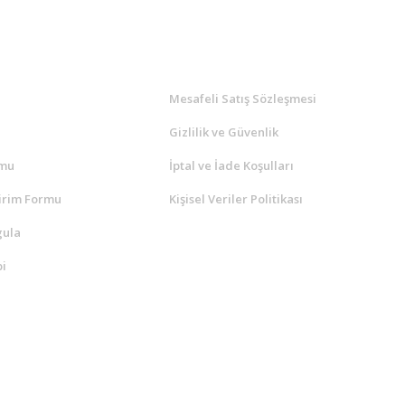
l
ALIŞVERİŞ
a
Mesafeli Satış Sözleşmesi
Gizlilik ve Güvenlik
rmu
İptal ve İade Koşulları
irim Formu
Kişisel Veriler Politikası
gula
i