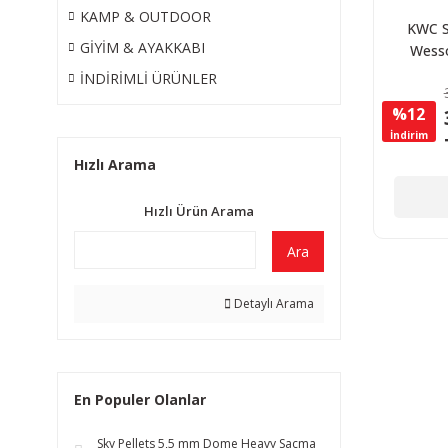
KAMP & OUTDOOR
KWC S
GİYİM & AYAKKABI
Wess
Airsoft
İNDİRİMLİ ÜRÜNLER
6
%12
İndirim
Hızlı Arama
Hızlı Ürün Arama
Ara
Detaylı Arama
En Populer Olanlar
Sky Pellets 5,5 mm Dome Heavy Saçma