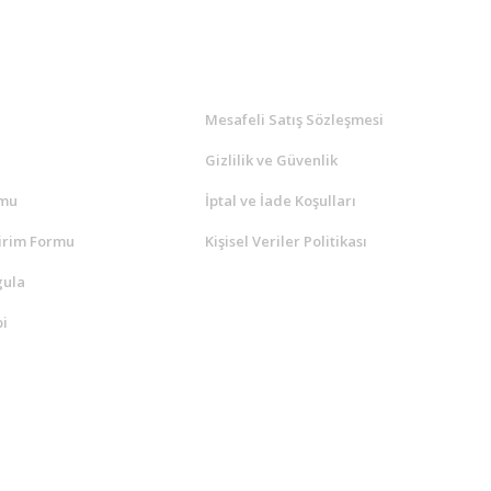
l
ALIŞVERİŞ
a
Mesafeli Satış Sözleşmesi
Gizlilik ve Güvenlik
rmu
İptal ve İade Koşulları
irim Formu
Kişisel Veriler Politikası
gula
i