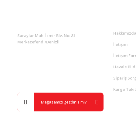
KURUMSAL
Kurumsa
Hakkımızd
Saraylar Mah. İzmir Blv. No: 81
Merkezefendi/Denizli
İletişim
İletişim Fo
Müşteri Destek
0 538 453 59 14
Havale Bild
Sipariş Sor
info@kocaavpazari.com
Kargo Takib
Mağazamızı gezdiniz mi?