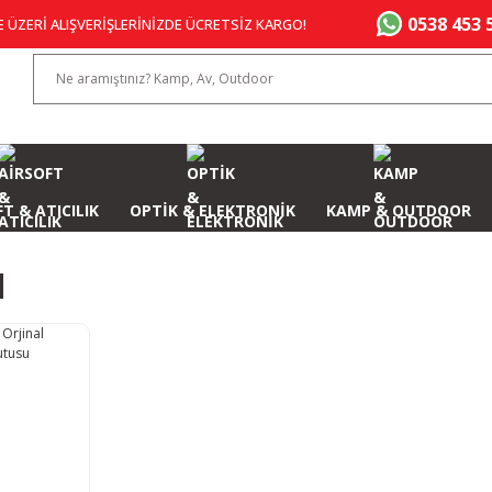
0538 453 
E ÜZERİ ALIŞVERİŞLERİNİZDE ÜCRETSİZ KARGO!
T & ATICILIK
OPTİK & ELEKTRONİK
KAMP & OUTDOOR
l