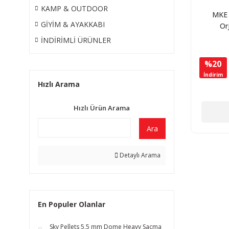
KAMP & OUTDOOR
MKE 
GİYİM & AYAKKABI
Or
Müh
İNDİRİMLİ ÜRÜNLER
Ku
%20
İndirim
Hızlı Arama
Hızlı Ürün Arama
Ara
Detaylı Arama
En Populer Olanlar
Sky Pellets 5,5 mm Dome Heavy Saçma