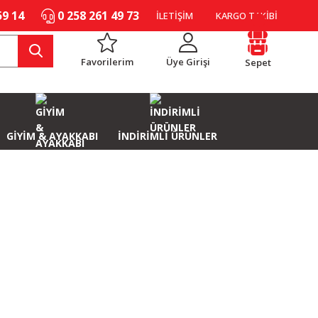
59 14
0 258 261 49 73
İLETİŞİM
KARGO TAKİBİ
Favorilerim
Üye Girişi
Sepet
GİYİM & AYAKKABI
İNDİRİMLİ ÜRÜNLER