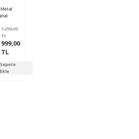
Metal
jinal
immat
1.250,00
tusu
TL
999,00
TL
Sepete
Ekle