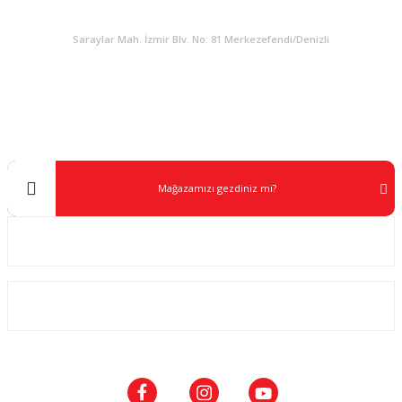
KURUMSAL
Saraylar Mah. İzmir Blv. No: 81 Merkezefendi/Denizli
Müşteri Destek
0 538 453 59 14
info@kocaavpazari.com
Mağazamızı gezdiniz mi?
Kurumsal
ALIŞVERİŞ
SOSYAL MEDYA