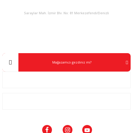
KURUMSAL
Saraylar Mah. İzmir Blv. No: 81 Merkezefendi/Denizli
Müşteri Destek
0 538 453 59 14
info@kocaavpazari.com
Mağazamızı gezdiniz mi?
Kurumsal
ALIŞVERİŞ
SOSYAL MEDYA