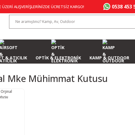
0538 453 
E ÜZERİ ALIŞVERİŞLERİNİZDE ÜCRETSİZ KARGO!
T & ATICILIK
OPTİK & ELEKTRONİK
KAMP & OUTDOOR
nal Mke Mühimmat Kutusu