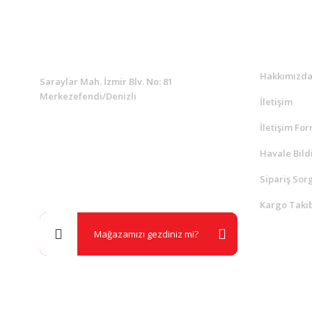
KURUMSAL
Kurumsa
Hakkımızd
Saraylar Mah. İzmir Blv. No: 81
Merkezefendi/Denizli
İletişim
İletişim Fo
Müşteri Destek
0 538 453 59 14
Havale Bild
Sipariş Sor
info@kocaavpazari.com
Kargo Takib
Mağazamızı gezdiniz mi?