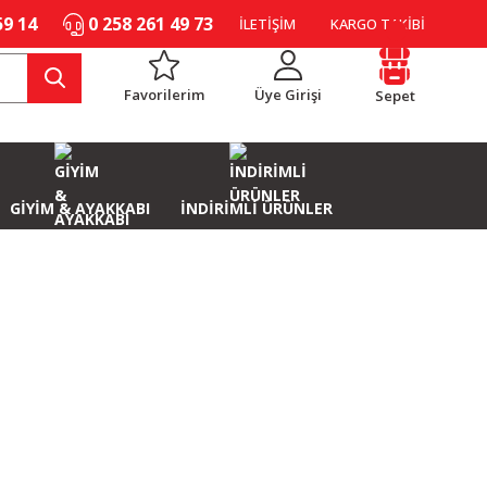
59 14
0 258 261 49 73
İLETİŞİM
KARGO TAKİBİ
Favorilerim
Üye Girişi
Sepet
GİYİM & AYAKKABI
İNDİRİMLİ ÜRÜNLER