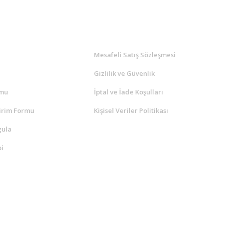
l
ALIŞVERİŞ
a
Mesafeli Satış Sözleşmesi
Gizlilik ve Güvenlik
rmu
İptal ve İade Koşulları
irim Formu
Kişisel Veriler Politikası
gula
i