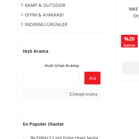
KAMP & OUTDOOR
MKE 
GİYİM & AYAKKABI
Or
Müh
İNDİRİMLİ ÜRÜNLER
Ku
%20
İndirim
Hızlı Arama
Hızlı Ürün Arama
Ara
Detaylı Arama
En Populer Olanlar
Sky Pellets 5,5 mm Dome Heavy Saçma