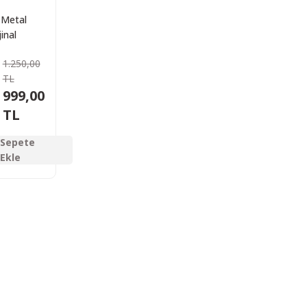
Metal
jinal
immat
1.250,00
tusu
TL
999,00
TL
Sepete
Ekle