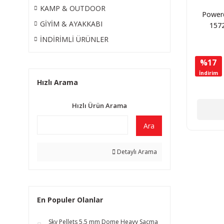
KAMP & OUTDOOR
Power
GİYİM & AYAKKABI
157
Profe
İNDİRİMLİ ÜRÜNLER
Zooml
Fe
%17
İndirim
Hızlı Arama
Hızlı Ürün Arama
Ara
Detaylı Arama
En Populer Olanlar
Sky Pellets 5,5 mm Dome Heavy Saçma