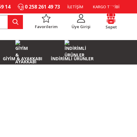
59 14
0 258 261 49 73
İLETİŞİM
KARGO TAKİBİ
Favorilerim
Üye Girişi
Sepet
GİYİM & AYAKKABI
İNDİRİMLİ ÜRÜNLER