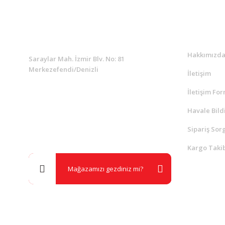
KURUMSAL
Kurumsa
Hakkımızd
Saraylar Mah. İzmir Blv. No: 81
Merkezefendi/Denizli
İletişim
İletişim Fo
Müşteri Destek
0 538 453 59 14
Havale Bild
Sipariş Sor
info@kocaavpazari.com
Kargo Takib
Mağazamızı gezdiniz mi?