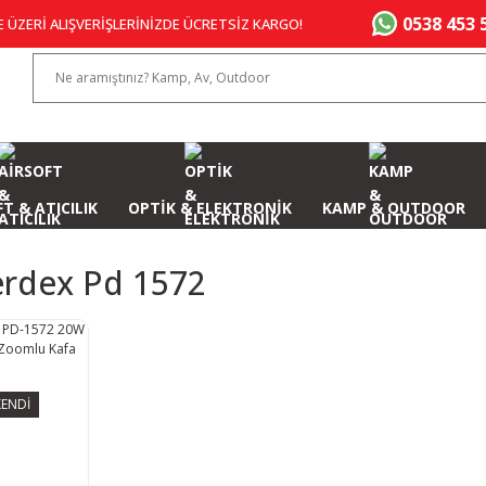
0538 453 
E ÜZERİ ALIŞVERİŞLERİNİZDE ÜCRETSİZ KARGO!
T & ATICILIK
OPTİK & ELEKTRONİK
KAMP & OUTDOOR
rdex Pd 1572
ENDİ