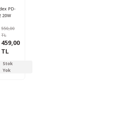
dex PD-
2 20W
syonel
550,00
u Kafa
TL
neri
459,00
TL
Stok
Yok