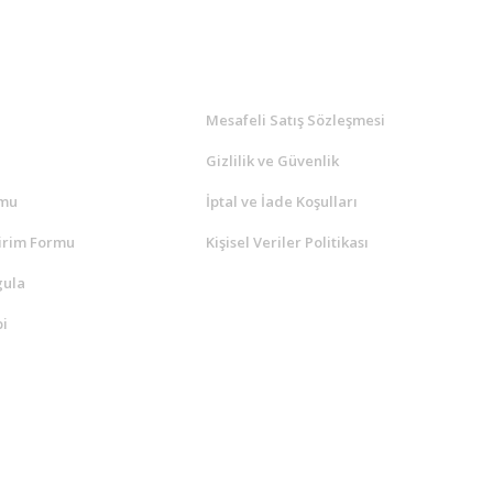
l
ALIŞVERİŞ
a
Mesafeli Satış Sözleşmesi
Gizlilik ve Güvenlik
rmu
İptal ve İade Koşulları
irim Formu
Kişisel Veriler Politikası
gula
i