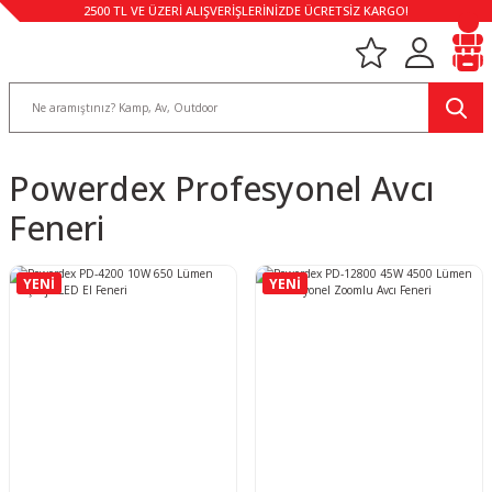
2500 TL VE ÜZERİ ALIŞVERİŞLERİNİZDE ÜCRETSİZ KARGO!
Powerdex Profesyonel Avcı
Feneri
YENİ
YENİ