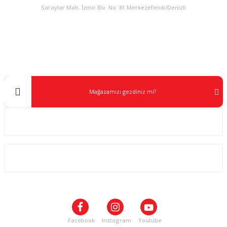
Saraylar Mah. İzmir Blv. No: 81 Merkezefendi/Denizli
Müşteri Destek
0 538 453 59 14
info@kocaavpazari.com
Mağazamızı gezdiniz mi?
Kurumsal
ALIŞVERİŞ
SOSYAL MEDYA
Facebook
Instagram
Youtube