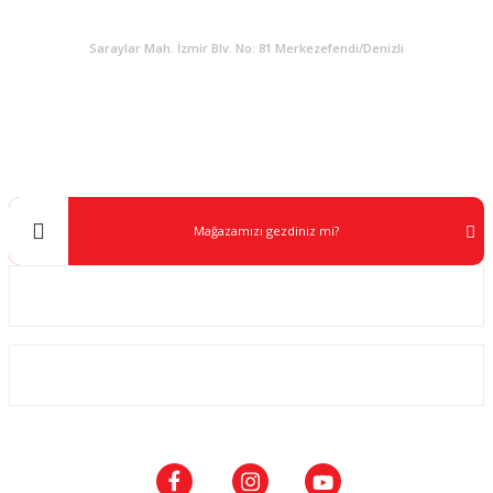
KURUMSAL
Saraylar Mah. İzmir Blv. No: 81 Merkezefendi/Denizli
Müşteri Destek
0 538 453 59 14
info@kocaavpazari.com
Mağazamızı gezdiniz mi?
Kurumsal
ALIŞVERİŞ
SOSYAL MEDYA