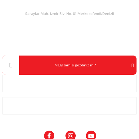
KURUMSAL
Saraylar Mah. İzmir Blv. No: 81 Merkezefendi/Denizli
Müşteri Destek
0 538 453 59 14
info@kocaavpazari.com
Mağazamızı gezdiniz mi?
Kurumsal
ALIŞVERİŞ
SOSYAL MEDYA