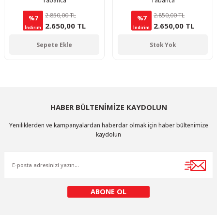
Tabanca
Tabanca
2.850,00 TL
2.850,00 TL
%7
%7
2.650,00 TL
2.650,00 TL
İndirim
İndirim
Sepete Ekle
Stok Yok
HABER BÜLTENİMİZE KAYDOLUN
Yeniliklerden ve kampanyalardan haberdar olmak için haber bültenimize
kaydolun
ABONE OL