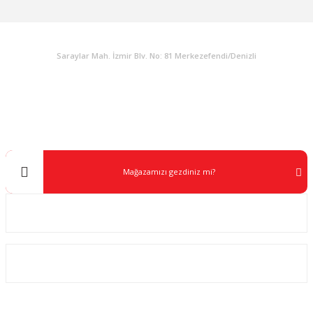
KURUMSAL
Saraylar Mah. İzmir Blv. No: 81 Merkezefendi/Denizli
Müşteri Destek
0 538 453 59 14
info@kocaavpazari.com
Mağazamızı gezdiniz mi?
Kurumsal
ALIŞVERİŞ
SOSYAL MEDYA