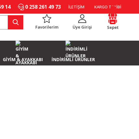
59 14
0 258 261 49 73
İLETİŞİM
KARGO TAKİBİ
Favorilerim
Üye Girişi
Sepet
GİYİM & AYAKKABI
İNDİRİMLİ ÜRÜNLER