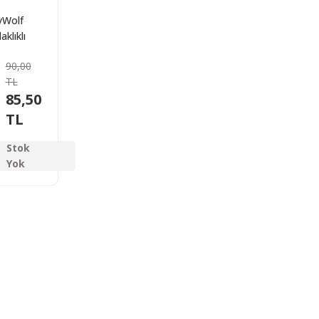
yWolf
aklıklı
ye Masa
90,00
ratı
TL
85,50
TL
Stok
Yok