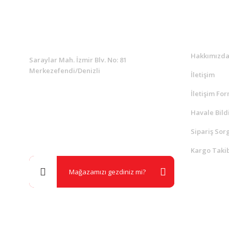
KURUMSAL
Kurumsa
Hakkımızd
Saraylar Mah. İzmir Blv. No: 81
Merkezefendi/Denizli
İletişim
İletişim Fo
Müşteri Destek
0 538 453 59 14
Havale Bild
Sipariş Sor
info@kocaavpazari.com
Kargo Takib
Mağazamızı gezdiniz mi?