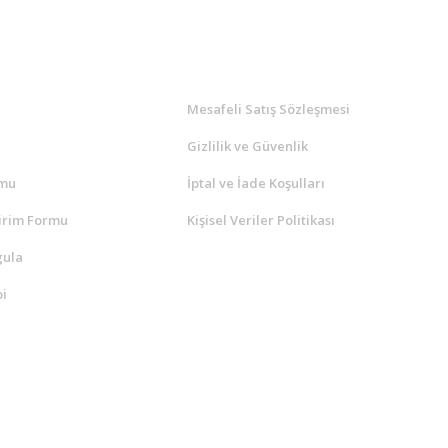
l
ALIŞVERİŞ
a
Mesafeli Satış Sözleşmesi
Gizlilik ve Güvenlik
rmu
İptal ve İade Koşulları
irim Formu
Kişisel Veriler Politikası
gula
i