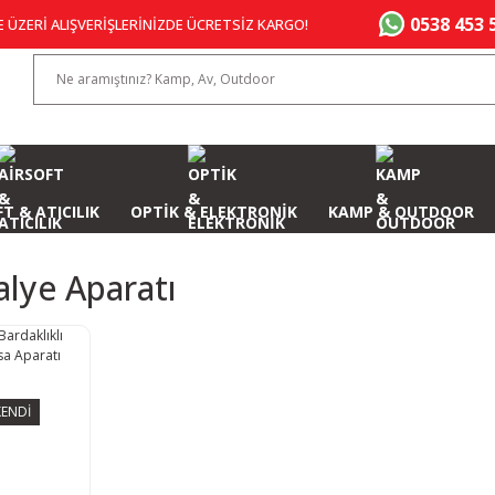
0538 453 
E ÜZERİ ALIŞVERİŞLERİNİZDE ÜCRETSİZ KARGO!
T & ATICILIK
OPTİK & ELEKTRONİK
KAMP & OUTDOOR
lye Aparatı
ENDİ