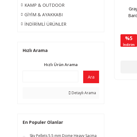
KAMP & OUTDOOR
Gra
GİYİM & AYAKKABI
Bard
Sandal
İNDİRİMLİ ÜRÜNLER
Apa
%5
İndirim
Hızlı Arama
Hızlı Ürün Arama
Ara
Detaylı Arama
En Populer Olanlar
Sky Pellets 5,5 mm Dome Heavy Saçma