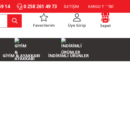
59 14
0 258 261 49 73
İLETİŞİM
KARGO TAKİBİ
Favorilerim
Üye Girişi
Sepet
GİYİM & AYAKKABI
İNDİRİMLİ ÜRÜNLER