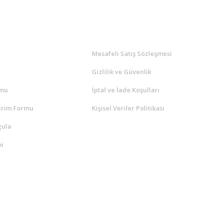
l
ALIŞVERİŞ
a
Mesafeli Satış Sözleşmesi
Gizlilik ve Güvenlik
rmu
İptal ve İade Koşulları
irim Formu
Kişisel Veriler Politikası
gula
i