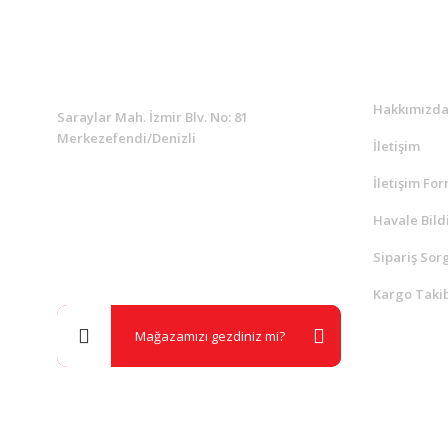
KURUMSAL
Kurumsa
Hakkımızd
Saraylar Mah. İzmir Blv. No: 81
Merkezefendi/Denizli
İletişim
İletişim Fo
Müşteri Destek
0 538 453 59 14
Havale Bild
Sipariş Sor
info@kocaavpazari.com
Kargo Takib
Mağazamızı gezdiniz mi?