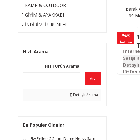
KAMP & OUTDOOR
Barak 
GİYİM & AYAKKABI
99 Me
Şar
İNDİRİMLİ ÜRÜNLER
1
Otoma
%3
1
Tü
İndirim
İntern
Hızlı Arama
Satışı K
Detaylı 
Hızlı Ürün Arama
lütfen 
Ara
Detaylı Arama
En Populer Olanlar
Sky Pellets 5,5 mm Dome Heavy Saçma