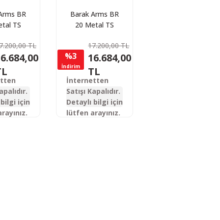
Arms BR
Barak Arms BR
tal TS
20 Metal TS
jörlü
Şarjörlü
7.200,00 TL
17.200,00 TL
tik Av
Otomatik Av
%3
6.684,00
16.684,00
feği
Tüfeği
İndirim
TL
TL
etten
İnternetten
apalıdır.
Satışı Kapalıdır.
bilgi için
Detaylı bilgi için
arayınız.
lütfen arayınız.