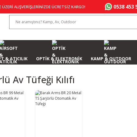
0538 453 
E ÜZERİ ALIŞVERİŞLERİNİZDE ÜCRETSİZ KARGO!
T & ATICILIK
OPTİK & ELEKTRONİK
KAMP & OUTDOOR
rlü Av Tüfeği Kılıfı