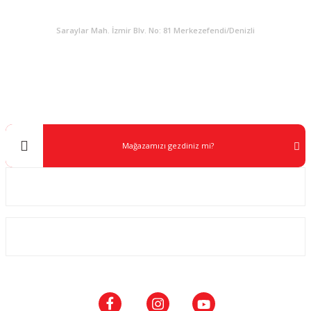
KURUMSAL
Saraylar Mah. İzmir Blv. No: 81 Merkezefendi/Denizli
Müşteri Destek
0 538 453 59 14
info@kocaavpazari.com
Mağazamızı gezdiniz mi?
Kurumsal
ALIŞVERİŞ
SOSYAL MEDYA