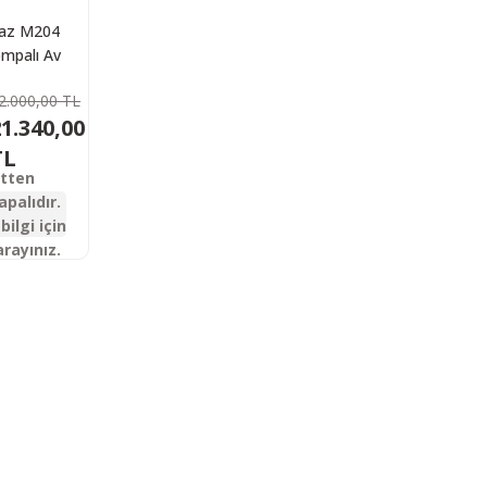
maz M204
mpalı Av
feği
2.000,00 TL
1.340,00
TL
etten
apalıdır.
bilgi için
arayınız.