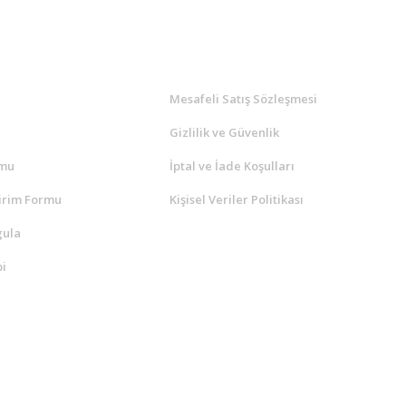
l
ALIŞVERİŞ
a
Mesafeli Satış Sözleşmesi
Gizlilik ve Güvenlik
rmu
İptal ve İade Koşulları
irim Formu
Kişisel Veriler Politikası
gula
i