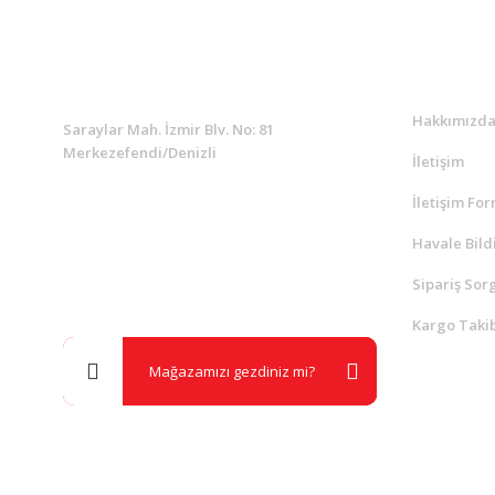
KURUMSAL
Kurumsa
Hakkımızd
Saraylar Mah. İzmir Blv. No: 81
Merkezefendi/Denizli
İletişim
İletişim Fo
Müşteri Destek
0 538 453 59 14
Havale Bild
Sipariş Sor
info@kocaavpazari.com
Kargo Takib
Mağazamızı gezdiniz mi?