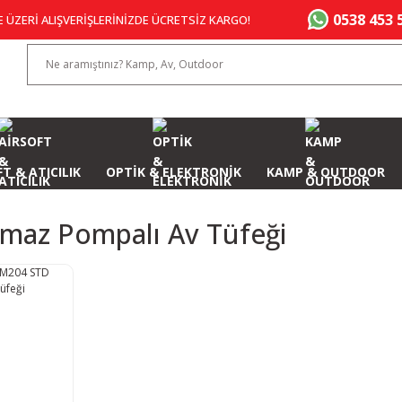
0538 453 
E ÜZERİ ALIŞVERİŞLERİNİZDE ÜCRETSİZ KARGO!
T & ATICILIK
OPTİK & ELEKTRONİK
KAMP & OUTDOOR
lmaz Pompalı Av Tüfeği