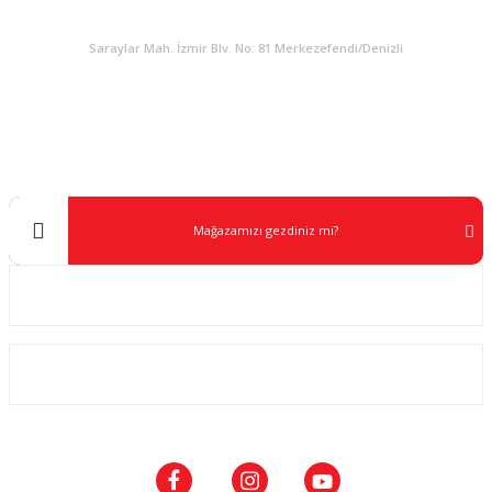
KURUMSAL
Saraylar Mah. İzmir Blv. No: 81 Merkezefendi/Denizli
Müşteri Destek
0 538 453 59 14
info@kocaavpazari.com
Mağazamızı gezdiniz mi?
Kurumsal
ALIŞVERİŞ
SOSYAL MEDYA