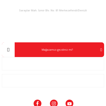
KURUMSAL
Saraylar Mah. İzmir Blv. No: 81 Merkezefendi/Denizli
Müşteri Destek
0 538 453 59 14
info@kocaavpazari.com
Mağazamızı gezdiniz mi?
Kurumsal
ALIŞVERİŞ
SOSYAL MEDYA