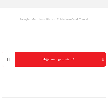
KURUMSAL
Saraylar Mah. İzmir Blv. No: 81 Merkezefendi/Denizli
Müşteri Destek
0 538 453 59 14
info@kocaavpazari.com
Mağazamızı gezdiniz mi?
Kurumsal
ALIŞVERİŞ
SOSYAL MEDYA