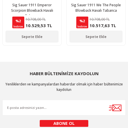
Sig Sauer 1911 Emperor
Sig Sauer 1911 We The People
Scorpion Blowback Havalı
Blowback Havalı Tabanca
Tabanca
10.708,00 TL
10.708,00 TL
%2
%2
10.529,53 TL
10.517,63 TL
İndirim
İndirim
Sepete Ekle
Sepete Ekle
HABER BÜLTENİMİZE KAYDOLUN
Yeniliklerden ve kampanyalardan haberdar olmak için haber bültenimize
kaydolun
ABONE OL