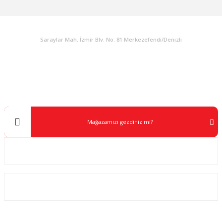
KURUMSAL
Saraylar Mah. İzmir Blv. No: 81 Merkezefendi/Denizli
Müşteri Destek
0 538 453 59 14
info@kocaavpazari.com
Mağazamızı gezdiniz mi?
Kurumsal
ALIŞVERİŞ
SOSYAL MEDYA