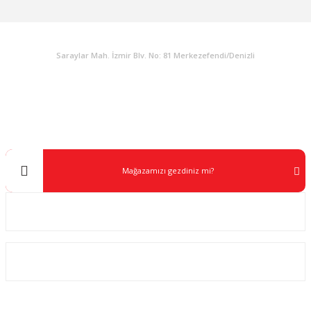
KURUMSAL
Saraylar Mah. İzmir Blv. No: 81 Merkezefendi/Denizli
Müşteri Destek
0 538 453 59 14
info@kocaavpazari.com
Mağazamızı gezdiniz mi?
Kurumsal
ALIŞVERİŞ
SOSYAL MEDYA