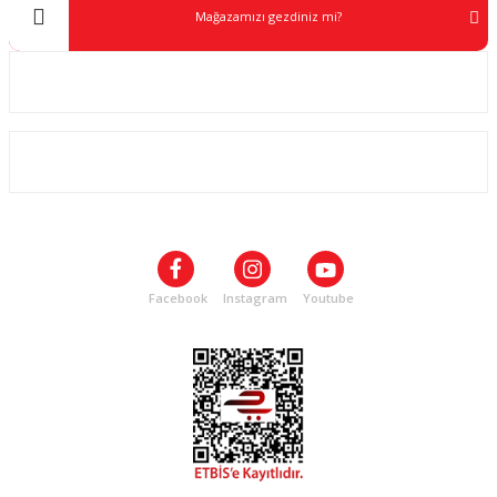
Mağazamızı gezdiniz mi?
Kurumsal
ALIŞVERİŞ
SOSYAL MEDYA
Facebook
Instagram
Youtube