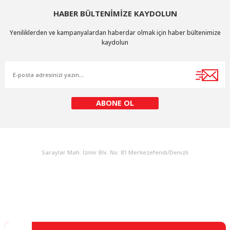
HABER BÜLTENİMİZE KAYDOLUN
Yeniliklerden ve kampanyalardan haberdar olmak için haber bültenimize
kaydolun
ABONE OL
KURUMSAL
Saraylar Mah. İzmir Blv. No: 81 Merkezefendi/Denizli
Müşteri Destek
0 538 453 59 14
info@kocaavpazari.com