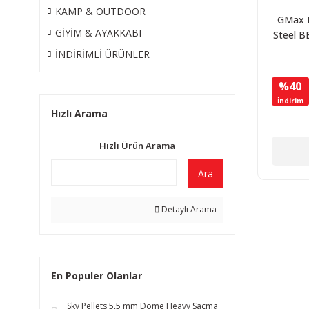
KAMP & OUTDOOR
GMax 
GİYİM & AYAKKABI
Steel B
Çelik B
İNDİRİMLİ ÜRÜNLER
Saçma 
%40
İndirim
Hızlı Arama
Hızlı Ürün Arama
Ara
Detaylı Arama
En Populer Olanlar
Sky Pellets 5,5 mm Dome Heavy Saçma