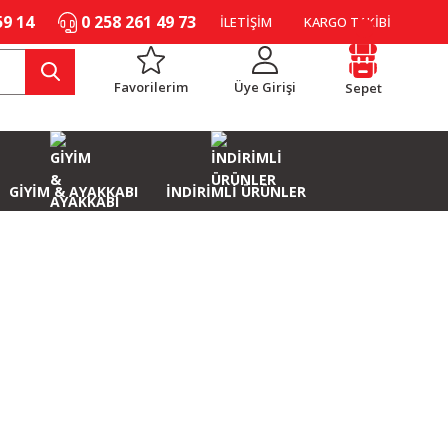
59 14
0 258 261 49 73
İLETİŞİM
KARGO TAKİBİ
Favorilerim
Üye Girişi
Sepet
GİYİM & AYAKKABI
İNDİRİMLİ ÜRÜNLER