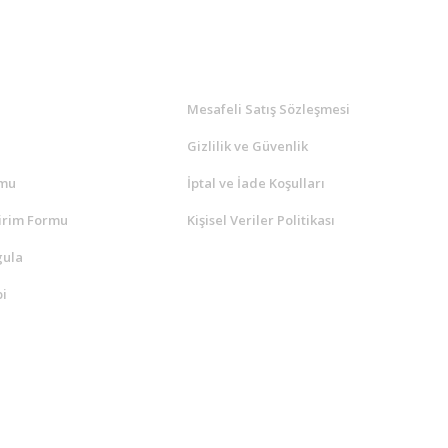
l
ALIŞVERİŞ
a
Mesafeli Satış Sözleşmesi
Gizlilik ve Güvenlik
rmu
İptal ve İade Koşulları
irim Formu
Kişisel Veriler Politikası
gula
i