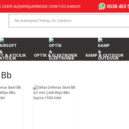
0538 453 
E ÜZERİ ALIŞVERİŞLERİNİZDE ÜCRETSİZ KARGO!
T & ATICILIK
OPTİK & ELEKTRONİK
KAMP & OUTDOOR
 Bb