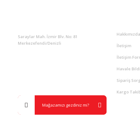
KURUMSAL
Kurumsa
Hakkımızd
Saraylar Mah. İzmir Blv. No: 81
Merkezefendi/Denizli
İletişim
İletişim Fo
Müşteri Destek
0 538 453 59 14
Havale Bild
Sipariş Sor
info@kocaavpazari.com
Kargo Takib
Mağazamızı gezdiniz mi?