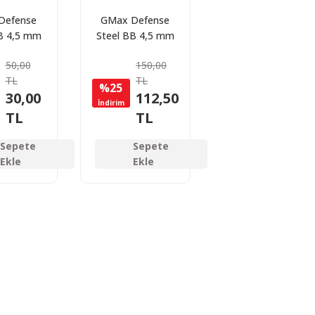
Defense
GMax Defense
B 4,5 mm
Steel BB 4,5 mm
ilye BBs
Çelik Bilye BBs
50,00
150,00
250 Adet
Saçma 1500 Adet
TL
TL
%25
30,00
112,50
İndirim
TL
TL
Sepete
Sepete
Ekle
Ekle