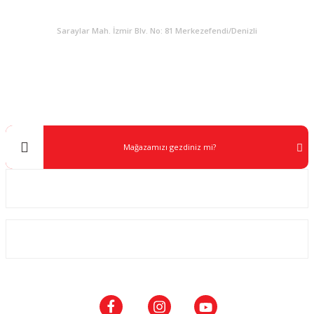
KURUMSAL
Saraylar Mah. İzmir Blv. No: 81 Merkezefendi/Denizli
Müşteri Destek
0 538 453 59 14
info@kocaavpazari.com
Mağazamızı gezdiniz mi?
Kurumsal
ALIŞVERİŞ
SOSYAL MEDYA