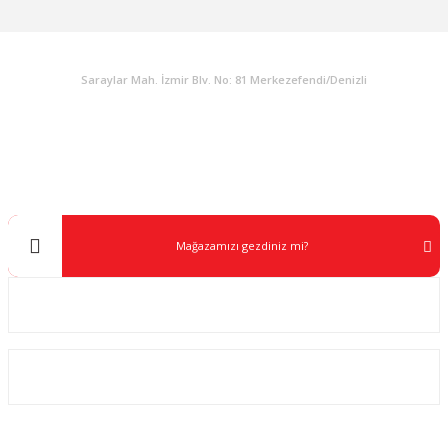
KURUMSAL
Saraylar Mah. İzmir Blv. No: 81 Merkezefendi/Denizli
Müşteri Destek
0 538 453 59 14
info@kocaavpazari.com
Mağazamızı gezdiniz mi?
Kurumsal
ALIŞVERİŞ
SOSYAL MEDYA