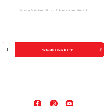
KURUMSAL
Saraylar Mah. İzmir Blv. No: 81 Merkezefendi/Denizli
Müşteri Destek
0 538 453 59 14
info@kocaavpazari.com
Mağazamızı gezdiniz mi?
Kurumsal
ALIŞVERİŞ
SOSYAL MEDYA