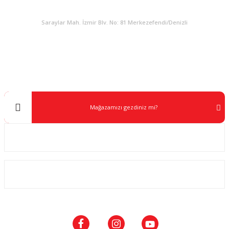
KURUMSAL
Saraylar Mah. İzmir Blv. No: 81 Merkezefendi/Denizli
Müşteri Destek
0 538 453 59 14
info@kocaavpazari.com
Mağazamızı gezdiniz mi?
Kurumsal
ALIŞVERİŞ
SOSYAL MEDYA