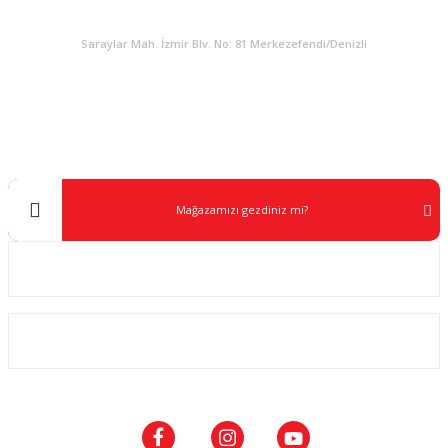
KURUMSAL
Saraylar Mah. İzmir Blv. No: 81 Merkezefendi/Denizli
Müşteri Destek
0 538 453 59 14
info@kocaavpazari.com
Mağazamızı gezdiniz mi?
Kurumsal
ALIŞVERİŞ
SOSYAL MEDYA