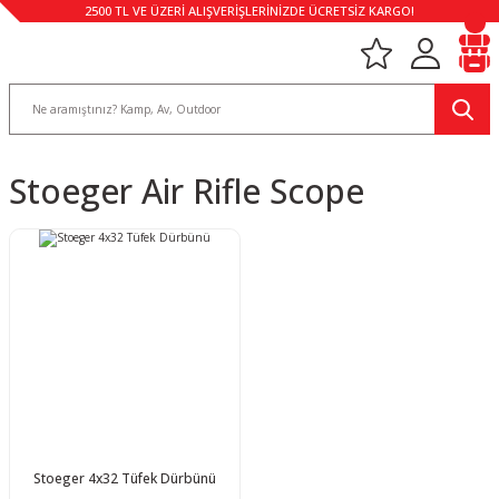
2500 TL VE ÜZERİ ALIŞVERİŞLERİNİZDE ÜCRETSİZ KARGO!
Stoeger Air Rifle Scope
Stoeger 4x32 Tüfek Dürbünü