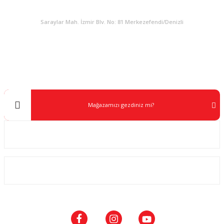
KURUMSAL
Saraylar Mah. İzmir Blv. No: 81 Merkezefendi/Denizli
Müşteri Destek
0 538 453 59 14
info@kocaavpazari.com
Mağazamızı gezdiniz mi?
Kurumsal
ALIŞVERİŞ
SOSYAL MEDYA