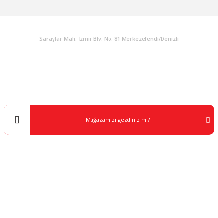
KURUMSAL
Saraylar Mah. İzmir Blv. No: 81 Merkezefendi/Denizli
Müşteri Destek
0 538 453 59 14
info@kocaavpazari.com
Mağazamızı gezdiniz mi?
Kurumsal
ALIŞVERİŞ
SOSYAL MEDYA